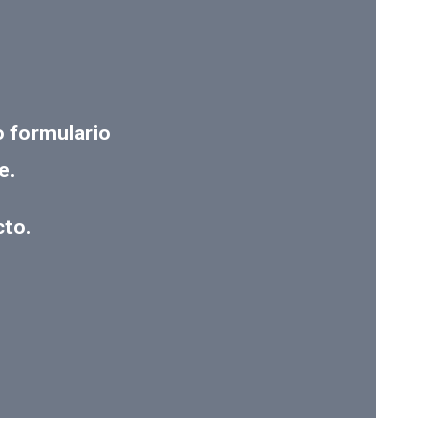
o formulario
e.
cto.