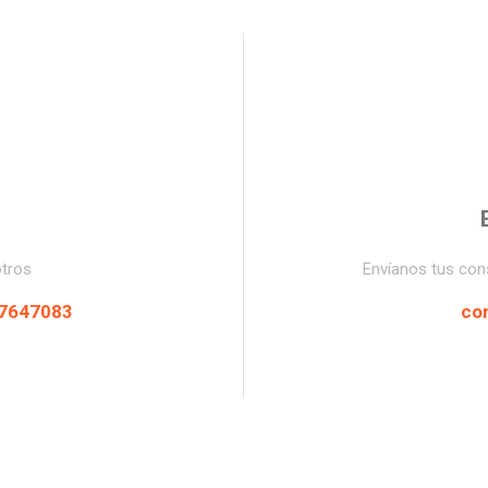
tros
Envíanos tus con
87647083
co