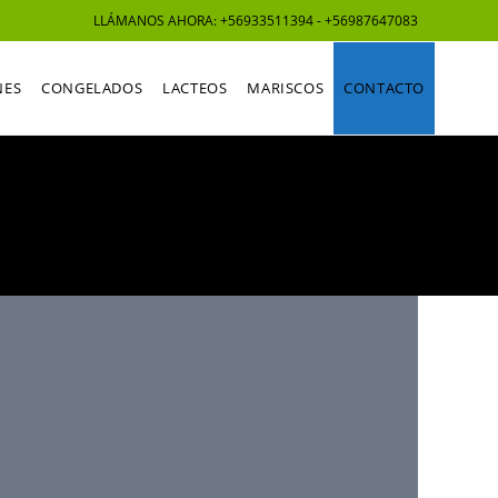
LLÁMANOS AHORA: +56933511394 - +56987647083
NES
CONGELADOS
LACTEOS
MARISCOS
CONTACTO