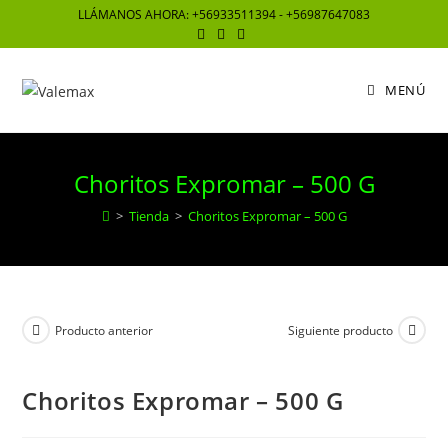
Saltar
LLÁMANOS AHORA: +56933511394 - +56987647083
al
contenido
MENÚ
Choritos Expromar – 500 G
>
Tienda
>
Choritos Expromar – 500 G
Producto anterior
Siguiente producto
Choritos Expromar – 500 G