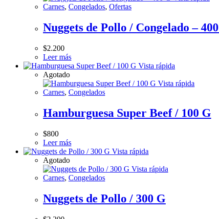
Carnes
,
Congelados
,
Ofertas
Nuggets de Pollo / Congelado – 40
$
2.200
Leer más
Vista rápida
Agotado
Vista rápida
Carnes
,
Congelados
Hamburguesa Super Beef / 100 G
$
800
Leer más
Vista rápida
Agotado
Vista rápida
Carnes
,
Congelados
Nuggets de Pollo / 300 G