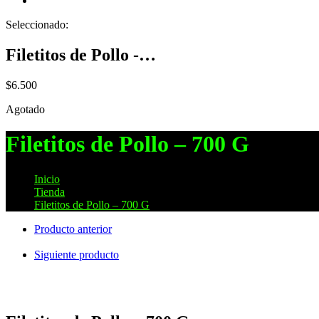
Seleccionado:
Filetitos de Pollo -…
$
6.500
Agotado
Filetitos de Pollo – 700 G
Inicio
>
Tienda
>
Filetitos de Pollo – 700 G
Producto anterior
Siguiente producto