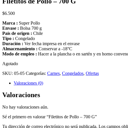
Filetitos de Pollo – 700 G
$
6.500
Marca :
Super Pollo
Envase :
Bolsa 700 g
País de origen :
Chile
Tipo :
Congelado
Duración :
Ver fecha impresa en el envase
Almacenamiento :
Conservar a -18°C
Modo de empleo :
Hacer a la plancha o en sartén y en horno conven
Agotado
SKU:
05-05
Categorías:
Carnes
,
Congelados
,
Ofertas
Valoraciones (0)
Valoraciones
No hay valoraciones aún.
Sé el primero en valorar “Filetitos de Pollo – 700 G”
Tu dirección de correo electrónico no será publicada.
Los campos obli