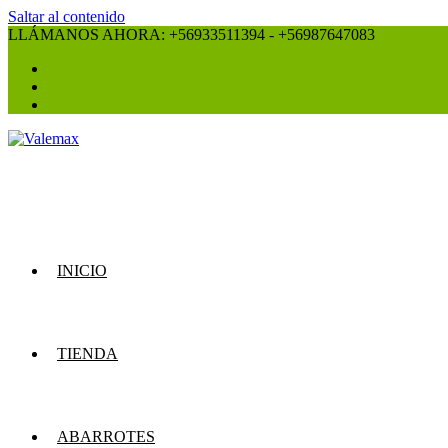
Saltar al contenido
LLÁMANOS AHORA: +56933511394 - +56987647083
INICIO
TIENDA
ABARROTES