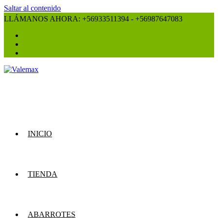
Saltar al contenido
LLÁMANOS AHORA: +56933511394 - +56987647083
INICIO
TIENDA
ABARROTES