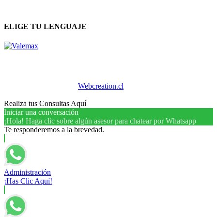
ELIGE TU LENGUAJE
Diseño Web creado por
Webcreation.cl
, Copyright 2026 -
VALEMAX.CL
Realiza tus Consultas Aquí
Iniciar una conversación
¡Hola! Haga clic sobre algún asesor para chatear por Whatsapp
Te responderemos a la brevedad.
Administración
¡Has Clic Aquí!