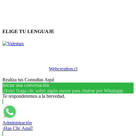
ELIGE TU LENGUAJE
Diseño Web creado por
Webcreation.cl
, Copyright 2026 -
VALEMAX.CL
Realiza tus Consultas Aquí
Iniciar una conversación
¡Hola! Haga clic sobre algún asesor para chatear por Whatsapp
Te responderemos a la brevedad.
Administración
¡Has Clic Aquí!