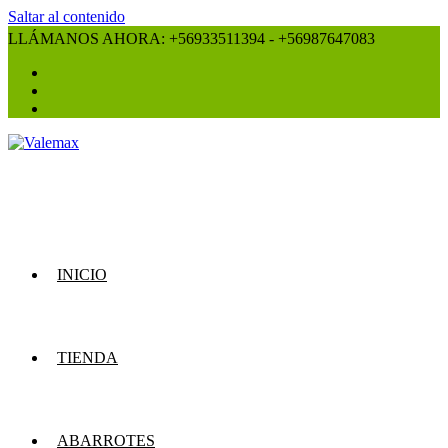
Saltar al contenido
LLÁMANOS AHORA: +56933511394 - +56987647083
INICIO
TIENDA
ABARROTES