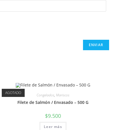
AGOTADO
Congelados
,
Mariscos
Filete de Salmón / Envasado – 500 G
$
9.500
Leer más