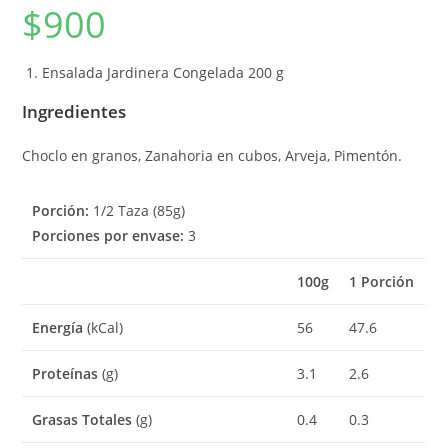
$
900
Ensalada Jardinera Congelada 2
00 g
Ingredientes
Choclo en granos, Zanahoria en cubos, Arveja, Pimentón.
Porción:
1/2 Taza (85g)
Porciones por envase:
3
100g
1 Porción
Energía
(kCal)
56
47.6
Proteínas
(g)
3.1
2.6
Grasas Totales
(g)
0.4
0.3