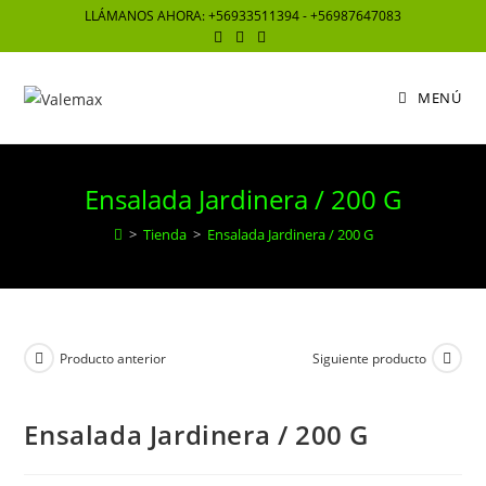
Saltar
LLÁMANOS AHORA: +56933511394 - +56987647083
al
contenido
MENÚ
Ensalada Jardinera / 200 G
>
Tienda
>
Ensalada Jardinera / 200 G
Producto anterior
Siguiente producto
Ensalada Jardinera / 200 G