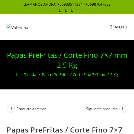
Saltar
LLÁMANOS AHORA: +56933511394 - +56987647083
al
contenido
MENÚ
Papas PreFritas / Corte Fino 7×7 mm
2.5 Kg
>
Tienda
>
Papas PreFritas / Corte Fino 7×7 mm 2.5 Kg
Producto anterior
Siguiente producto
Papas PreFritas / Corte Fino 7×7