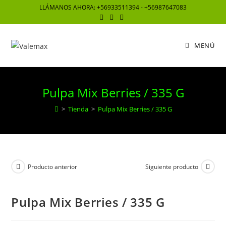
Saltar
LLÁMANOS AHORA: +56933511394 - +56987647083
al
contenido
MENÚ
Pulpa Mix Berries / 335 G
>
Tienda
>
Pulpa Mix Berries / 335 G
Producto anterior
Siguiente producto
Pulpa Mix Berries / 335 G